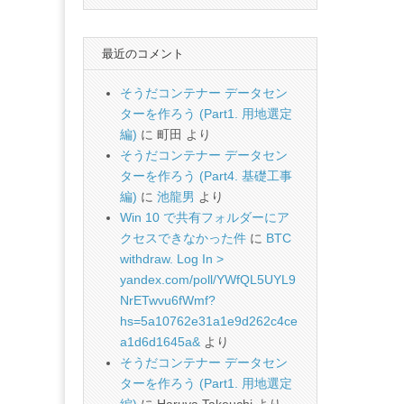
最近のコメント
そうだコンテナー データセン
ターを作ろう (Part1. 用地選定
編)
に
町田
より
そうだコンテナー データセン
ターを作ろう (Part4. 基礎工事
編)
に
池龍男
より
Win 10 で共有フォルダーにア
クセスできなかった件
に
BTC
withdraw. Log In >
yandex.com/poll/YWfQL5UYL9
NrETwvu6fWmf?
hs=5a10762e31a1e9d262c4ce
a1d6d1645a&
より
そうだコンテナー データセン
ターを作ろう (Part1. 用地選定