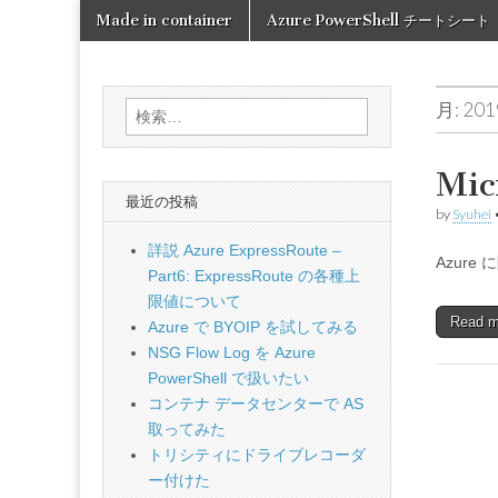
Skip
Main
Made in container
Azure PowerShell チートシート
to
Made in
menu
content
container
月:
20
検
索:
Mi
最近の投稿
by
Syuhei
詳説 Azure ExpressRoute –
Azure
Part6: ExpressRoute の各種上
限値について
Read 
Azure で BYOIP を試してみる
NSG Flow Log を Azure
PowerShell で扱いたい
コンテナ データセンターで AS
取ってみた
トリシティにドライブレコーダ
ー付けた